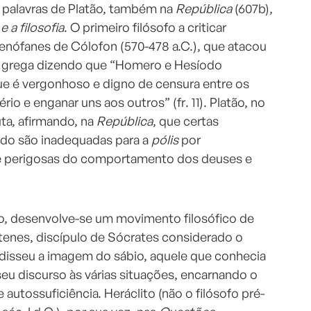
s palavras de Platão, também na
República
(607b),
e a filosofia
. O primeiro filósofo a criticar
Xenófanes de Cólofon (570-478 a.C.), que atacou
o grega dizendo que “Homero e Hesíodo
e é vergonhoso e digno de censura entre os
o e enganar uns aos outros” (fr. 11). Platão, no
uta, afirmando, na
República
, que certas
do são inadequadas para a
pólis
por
e perigosas do comportamento dos deuses e
nto, desenvolve-se um movimento filosófico de
stenes, discípulo de Sócrates considerado o
disseu a imagem do sábio, aquele que conhecia
seu discurso às várias situações, encarnando o
e autossuficiência. Heráclito (não o filósofo pré-