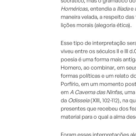
socrático, mas o gramático do s
Homéricas
, entendia a
Ilíada
e 
maneira velada, a respeito das 
lições morais (alegoria ética).
Esse tipo de interpretação ser
viveu entre os séculos II e III d
poesia é uma forma mais antig
Homero, ao combinar, em seus 
formas políticas e um relato dos
Porfírio, em um momento poste
em
A Caverna das Ninfas,
uma 
da
Odisseia
(XIII, 102-112), na
presentes que recebeu dos fe
material para o qual a alma des
Foram essas interpretações a