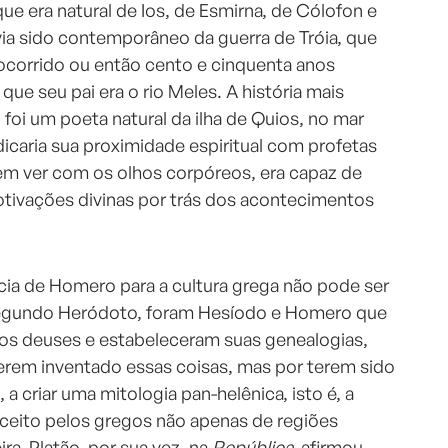
que era natural de Ios, de Esmirna, de Cólofon e
ia sido contemporâneo da guerra de Tróia, que
ocorrido ou então cento e cinquenta anos
 que seu pai era o rio Meles. A história mais
foi um poeta natural da ilha de Quios, no mar
dicaria sua proximidade espiritual com profetas
sem ver com os olhos corpóreos, era capaz de
tivações divinas por trás dos acontecimentos
ia de Homero para a cultura grega não pode ser
Segundo Heródoto, foram Hesíodo e Homero que
s deuses e estabeleceram suas genealogias,
terem inventado essas coisas, mas por terem sido
a criar uma mitologia pan-helênica, isto é, a
aceito pelos gregos não apenas de regiões
ra. Platão, por sua vez, na
República,
afirmou