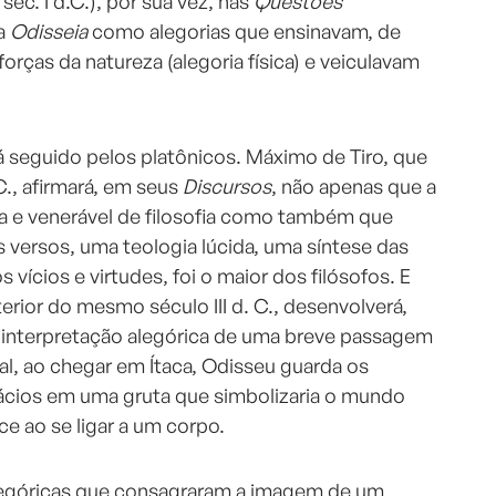
éc. I d.C.), por sua vez, nas
Questões
a
Odisseia
como alegorias que ensinavam, de
forças da natureza (alegoria física) e veiculavam
á seguido pelos platônicos. Máximo de Tiro, que
.C., afirmará, em seus
Discursos
, não apenas que a
a e venerável de filosofia como também que
versos, uma teologia lúcida, uma síntese das
 vícios e virtudes, foi o maior dos filósofos. E
rior do mesmo século III d. C., desenvolverá,
interpretação alegórica de uma breve passagem
 qual, ao chegar em Ítaca, Odisseu guarda os
ácios em uma gruta que simbolizaria o mundo
ce ao se ligar a um corpo.
legóricas que consagraram a imagem de um