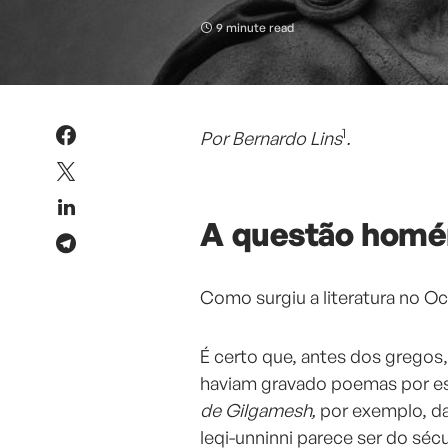
9 minute read
1
Por Bernardo Lins
.
A questão homé
Como surgiu a literatura no O
É certo que, antes dos grego
haviam gravado poemas por esc
de Gilgamesh,
por exemplo, da
leqi-unninni parece ser do sécu