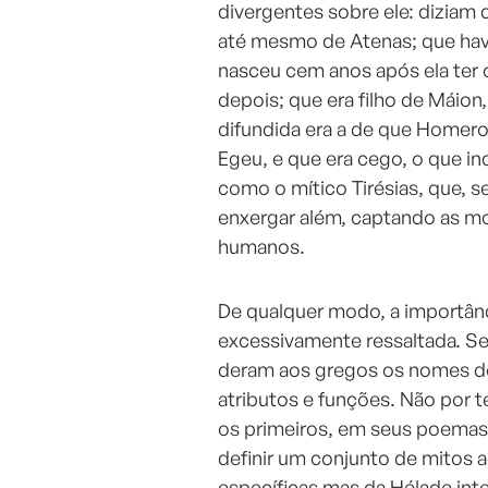
divergentes sobre ele: diziam 
até mesmo de Atenas; que hav
nasceu cem anos após ela ter 
depois; que era filho de Máion,
difundida era a de que Homero 
Egeu, e que era cego, o que in
como o mítico Tirésias, que, 
enxergar além, captando as mo
humanos.
De qualquer modo, a importânc
excessivamente ressaltada. 
deram aos gregos os nomes do
atributos e funções. Não por 
os primeiros, em seus poemas, 
definir um conjunto de mitos 
específicas mas da Hélade intei