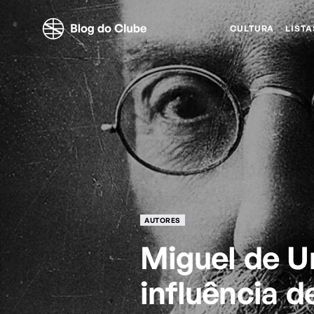
CULTURA
LISTA
AUTORES
Miguel de U
influência d