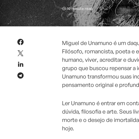
10 minute read
Miguel de Unamuno é um daque
Filósofo, romancista, poeta e e
humano, viver, acreditar e du
grupo que buscou repensar a i
Unamuno transformou suas inqu
pensamento original e profund
Ler Unamuno é entrar em cont
dúvida, filosofia e arte. Seus l
morte e o desejo de imortalid
hoje.