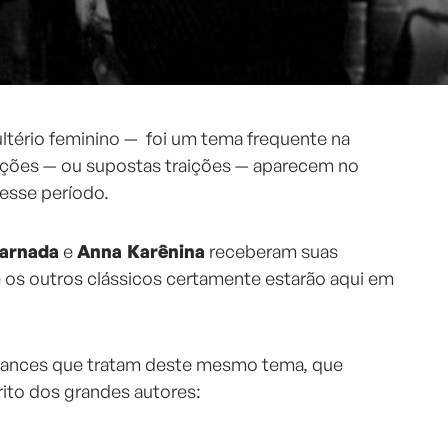
ltério feminino — foi um tema frequente na
raições — ou supostas traições — aparecem no
esse período.
carnada
e
Anna Karênina
receberam suas
e os outros clássicos certamente estarão aqui em
mances que tratam deste mesmo tema, que
rito dos grandes autores: