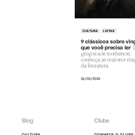
CULTURA
LISTAS
9 clássicos sobre vi
que você precisa ler
gregos aos modernos:
conheça as maiores vi
da literatura
26/05/2025
Blog
Clube
CULTURA
CONHEÇA O CLUBE