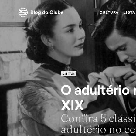
CULTURA
LISTA
LISTAS
O adultério
XIX
Confira 5 clás
adultério no c