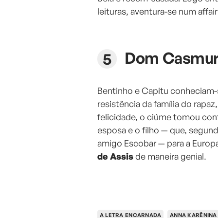
leituras, aventura-se num affa
Dom Casmur
Bentinho e Capitu conheciam-s
resistência da família do rapa
felicidade, o ciúme tomou cont
esposa e o filho — que, segun
amigo Escobar — para a Europ
de Assis
de maneira genial.
A LETRA ENCARNADA
ANNA KARÊNINA