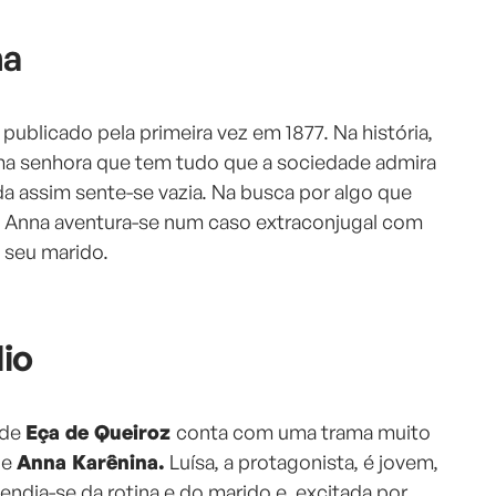
na
i publicado pela primeira vez em 1877. Na história,
a senhora que tem tudo que a sociedade admira
da assim sente-se vazia. Na busca por algo que
a, Anna aventura-se num caso extraconjugal com
 seu marido.
lio
 de
Eça de Queiroz
conta com uma trama muito
y
e
Anna Karênina.
Luísa, a protagonista, é jovem,
ndia-se da rotina e do marido e, excitada por