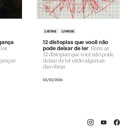
LISTAS
LIVROS
ngança
12 distopias que você não
Dos
pode deixar de ler
Entre as
12 distopias que você não pode
nganças
deixar de ler estão algumas
das obras
03/02/2026