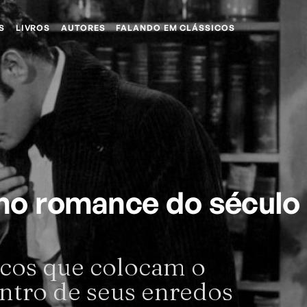
S
LIVROS
AUTORES
FALANDO EM CLÁSSICOS
 no romance do século
sicos que colocam o
entro de seus enredos