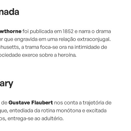
rnada
awthorne
foi publicada em 1852 e narra o drama
r que engravida em uma relação extraconjugal.
usetts, a trama foca-se ora na intimidade de
ociedade exerce sobre a heroína.
ary
e de
Gustave Flaubert
nos conta a trajetória de
ue, entediada da rotina monótona e excitada
os, entrega-se ao adultério.