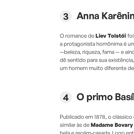
Anna Karêni
O romance de
Liev Tolstói
fo
a protagonista homônima é um
—beleza, riqueza, fama — e ain
dê sentido para sua existênci
um homem muito diferente de
O primo Basí
Publicado em 1878, o clássico
similar às de
Madame Bovar
bela e recém-casada. Logo ente