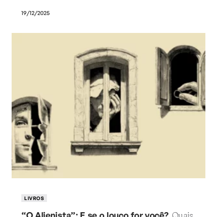
19/12/2025
LIVROS
“O Alienista”: E se o louco for você?
Quais