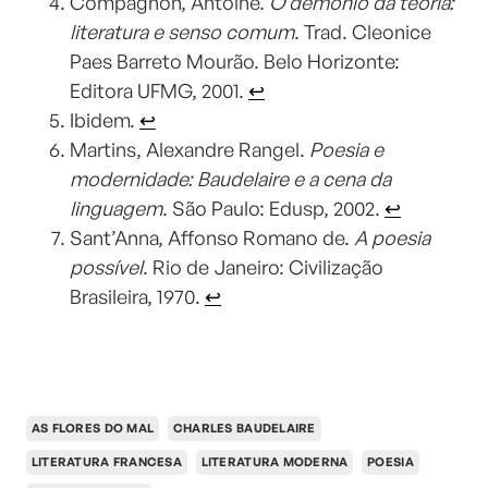
Compagnon, Antoine.
O demônio da teoria:
literatura e senso comum
. Trad. Cleonice
Paes Barreto Mourão. Belo Horizonte:
Editora UFMG, 2001.
↩︎
Ibidem.
↩︎
Martins, Alexandre Rangel.
Poesia e
modernidade: Baudelaire e a cena da
linguagem
. São Paulo: Edusp, 2002.
↩︎
Sant’Anna, Affonso Romano de.
A poesia
possível
. Rio de Janeiro: Civilização
Brasileira, 1970.
↩︎
AS FLORES DO MAL
CHARLES BAUDELAIRE
LITERATURA FRANCESA
LITERATURA MODERNA
POESIA