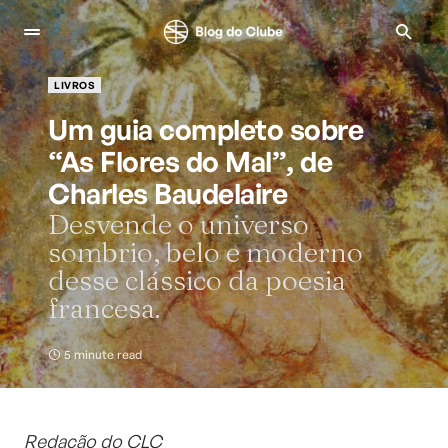
LIVROS
Um guia completo sobre
“As Flores do Mal”, de
Charles Baudelaire
Desvende o universo
sombrio, belo e moderno
desse clássico da poesia
francesa.
5 minute read
Redação do CLC