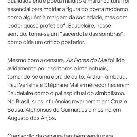
dualidade entre poeta maldito e mártir cultural foi
essencial para moldar a figura do poeta moderno
como alguém à margem da sociedade, mas com
4
poder quase profético
. Baudelaire, nesse
sentido, torna-se um “sacerdote das sombras”,
como diria um crítico posterior.
Mesmo com a censura,
As Flores do Mal
foi lido
avidamente por escritores e intelectuais,
tornando-se uma obra de culto. Arthur Rimbaud,
Paul Verlaine e Stéphane Mallarmé reconheceram
Baudelaire como o pai espiritual do simbolismo.
No Brasil, suas influências reverberam em Cruz e
Sousa, Alphonsus de Guimarães e mesmo em
Augusto dos Anjos.
O episódio da censura também serviu para