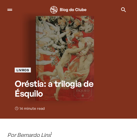
LIVROS
Oréstia: a trilogia de
Ésquilo
14 minute read
1
Por Bernardo Lins