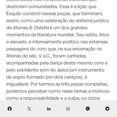
destroem comunidades. Essa é a lição que
Ésquilo constrói nessas peças, que terminam,
assim, como uma celebração do sistema jurídico
de Atenas.A
Oréstia
é um dos grandes
momentos da literatura mundial. Seu estilo, lírico
e elevado, e intensamente poético nas extensas
passagens do coro que, na sua encenação na
Atenas do séc. V a.C., foram cantadas,
acompanhadas pela dança deste mesmo coro e
pelo estridente som do
áulos
(um instrumento
de sopro formado por dois caniços), é
inigualável. Por termos as três peças completas,
podemos perceber como nelas temas e motivos
como a responsabilidade e a culpa, os ciclos
intermináveis de vingança, a profecia e a ação
dos deuses vão se desenvolvendo, com grande