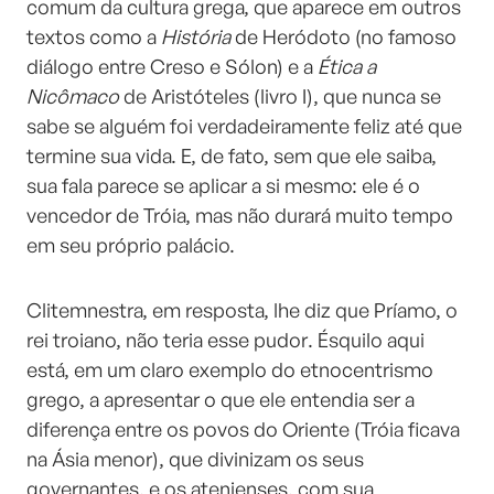
comum da cultura grega, que aparece em outros
textos como a
História
de Heródoto (no famoso
diálogo entre Creso e Sólon) e a
Ética a
Nicômaco
de Aristóteles (livro I), que nunca se
sabe se alguém foi verdadeiramente feliz até que
termine sua vida. E, de fato, sem que ele saiba,
sua fala parece se aplicar a si mesmo: ele é o
vencedor de Tróia, mas não durará muito tempo
em seu próprio palácio.
Clitemnestra, em resposta, lhe diz que Príamo, o
rei troiano, não teria esse pudor. Ésquilo aqui
está, em um claro exemplo do etnocentrismo
grego, a apresentar o que ele entendia ser a
diferença entre os povos do Oriente (Tróia ficava
na Ásia menor), que divinizam os seus
governantes, e os atenienses, com sua