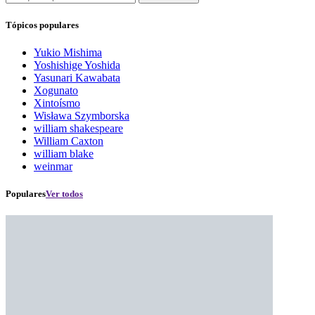
Tópicos populares
Yukio Mishima
Yoshishige Yoshida
Yasunari Kawabata
Xogunato
Xintoísmo
Wisława Szymborska
william shakespeare
William Caxton
william blake
weinmar
Populares
Ver todos