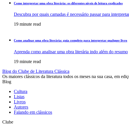
Como interpretar uma obra literária: os diferentes níveis de leitura explicados
Descubra por quais camadas é necessário passar para interpret
19 minute read
Como analisar uma obra literária: guia completo para interpretar qualquer livro
Aprenda como analisar uma obra literária indo além do resumo
19 minute read
Blog do Clube de Literatura Clássica
Os maiores clássicos da literatura todos os meses na sua casa, em ediç
Blog
Cultura
Listas
Livros
Autores
Falando em clássicos
Clube