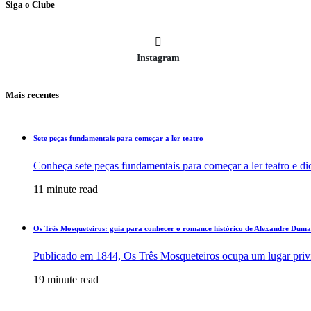
Siga o Clube
Instagram
Mais recentes
Sete peças fundamentais para começar a ler teatro
Conheça sete peças fundamentais para começar a ler teatro e d
11 minute read
Os Três Mosqueteiros: guia para conhecer o romance histórico de Alexandre Dum
Publicado em 1844, Os Três Mosqueteiros ocupa um lugar privi
19 minute read