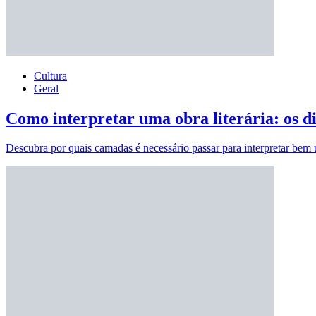
Cultura
Geral
Como interpretar uma obra literária: os dif
Descubra por quais camadas é necessário passar para interpretar bem