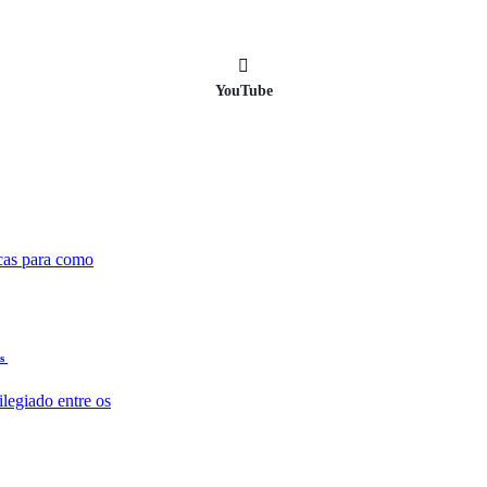
YouTube
icas para como
as
legiado entre os