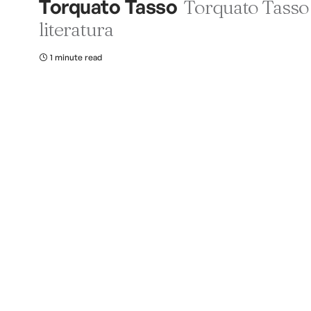
Torquato Tasso
Torquato Tasso
literatura
1 minute read