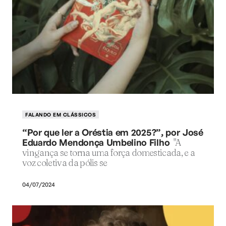
FALANDO EM CLÁSSICOS
“Por que ler a Oréstia em 2025?”, por José
Eduardo Mendonça Umbelino Filho
"A
vingança se torna uma força domesticada, e a
voz coletiva da pólis se
04/07/2024