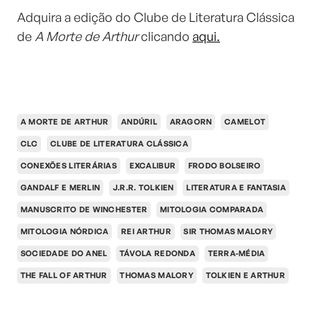
Adquira a edição do Clube de Literatura Clássica
de
A Morte de Arthur
clicando
aqui.
A MORTE DE ARTHUR
ANDÚRIL
ARAGORN
CAMELOT
CLC
CLUBE DE LITERATURA CLÁSSICA
CONEXÕES LITERÁRIAS
EXCALIBUR
FRODO BOLSEIRO
GANDALF E MERLIN
J.R.R. TOLKIEN
LITERATURA E FANTASIA
MANUSCRITO DE WINCHESTER
MITOLOGIA COMPARADA
MITOLOGIA NÓRDICA
REI ARTHUR
SIR THOMAS MALORY
SOCIEDADE DO ANEL
TÁVOLA REDONDA
TERRA-MÉDIA
THE FALL OF ARTHUR
THOMAS MALORY
TOLKIEN E ARTHUR