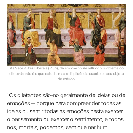
As Sete Artes Liberais (1450), de Francesco Pesellino: o problema do
diletante não é o que estuda, mas a displicência quanto ao seu objeto
de estudo.
“Os diletantes são-no geralmente de ideias ou de
emoções — porque para compreender todas as
ideias ou sentir todas as emoções basta exercer
o pensamento ou exercer o sentimento, e todos
nós, mortais, podemos, sem que nenhum