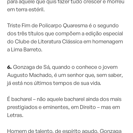
para aquele que quis fazer tudo crescer e morreu
em terra estéril.
⠀⠀⠀⠀⠀⠀⠀⠀⠀
Triste Fim de Policarpo Quaresma é o segundo
dos três títulos que compõem a edição especial
do Clube de Literatura Clássica em homenagem
a Lima Barreto.
6.
Gonzaga de Sá, quando o conhece o jovem
Augusto Machado, é um senhor que, sem saber,
já está nos últimos tempos de sua vida.
⠀⠀⠀⠀⠀⠀⠀⠀⠀
É bacharel – não aquele bacharel ainda dos mais
prestigiados e eminentes, em Direito – mas em
Letras.
⠀⠀⠀⠀⠀⠀⠀⠀⠀
Homem de talento, de espírito agudo, Gonzaga