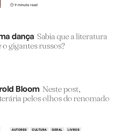
9 minute read
uma dança
Sabia que a literatura
 o gigantes russos?
arold Bloom
Neste post,
erária pelos olhos do renomado
AUTORES
CULTURA
GERAL
LIVROS