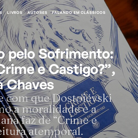
S
LIVROS
AUTORES
FALANDO EM CLÁSSICOS
 pelo Sofrimento:
 Crime e Castigo?”,
a Chaves
e com que Dostoiévski
mo a moralidade e a
ana faz de “Crime e
eitura atemporal.