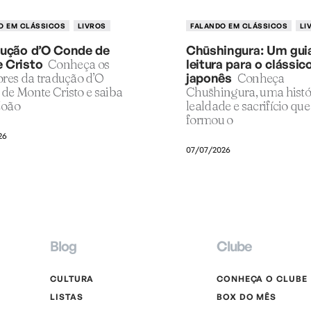
O EM CLÁSSICOS
LIVROS
FALANDO EM CLÁSSICOS
LI
dução d’O Conde de
Chūshingura: Um gui
 Cristo
Conheça os
leitura para o clássic
ores da tradução d’O
japonês
Conheça
de Monte Cristo e saiba
Chūshingura, uma histó
João
lealdade e sacrifício que
formou o
26
07/07/2026
Blog
Clube
CULTURA
CONHEÇA O CLUBE
LISTAS
BOX DO MÊS