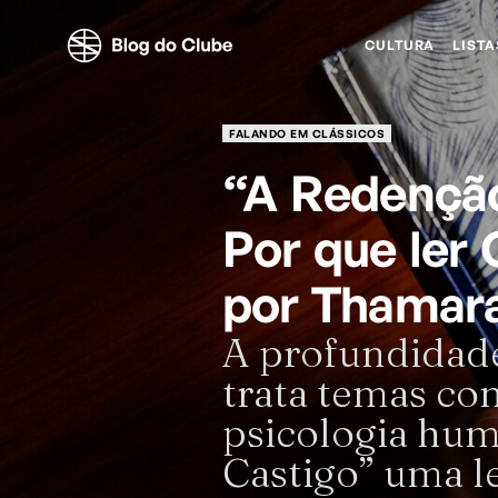
CULTURA
LISTA
FALANDO EM CLÁSSICOS
“A Redenção
Por que ler
por Thamar
A profundidad
trata temas co
psicologia hum
Castigo” uma l