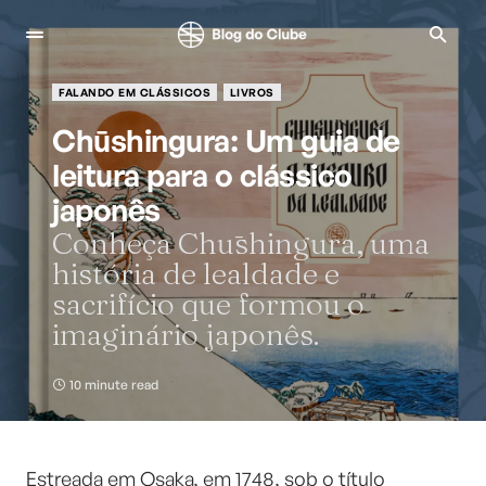
FALANDO EM CLÁSSICOS
LIVROS
Chūshingura: Um guia de
leitura para o clássico
japonês
Conheça Chūshingura, uma
história de lealdade e
sacrifício que formou o
imaginário japonês.
10 minute read
Estreada em Osaka, em 1748, sob o título