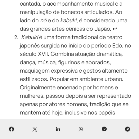
cantada, o acompanhamento musical e a
manipulação de bonecos articulados. Ao
lado do
nō
e do
kabuki
, é considerado uma
das grandes artes cênicas do Japão.
↩︎
Kabuki
é uma forma tradicional de teatro
japonês surgida no início do período Edo, no
século XVII. Combina atuação dramática,
dança, música, figurinos elaborados,
maquiagem expressiva e gestos altamente
estilizados. Popular em ambiente urbano.
Originalmente encenado por homens e
mulheres, passou depois a ser representado
apenas por atores homens, tradição que se
mantém até hoje, inclusive nos papéis
femininos.
↩︎
Bushidō
, literalmente “caminho do
guerreiro”, designa o conjunto de valores