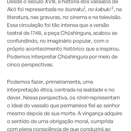
Desde o século XVIII, a história dos vassalos de
1
2
Akō foi representada no
bunraku
, no kabuki
,
na
literatura, nas gravuras, no cinema e na televisão.
Essa circulação foi tão intensa que a versão
teatral de 1748, a peça Chūshingura, acabou se
confundindo, no imaginário popular, com o
próprio acontecimento histórico que a inspirou.
Podemos interpretar Chūshingura por meio de
cinco perspectivas.
Podemos fazer, primeiramente, uma
interpretação ética, centrada na lealdade e no
dever. Nessa perspectiva, os
rōnin
representam
o ideal do vassalo que permanece fiel ao senhor
mesmo depois de sua morte. A vingança adquire
o sentido de uma obrigação moral, cumprida
com plena consciência de que conduzirá ao