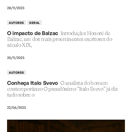
28/11/2023
AUTORES
GERAL
O impacto de Balzac
Introdução: Honoré de
Balzac, um dos mais proeminentes escritores do
século XIX,
20/11/2023
AUTORES
Conheça Italo Svevo
O analista do homem
contemporâneo O pseudônimo “Italo Svevo” já diz
tudo sobre o
22/06/2023