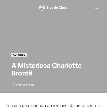
AUTORES
A Misteriosa Charlotte
Brontë
2 minute read
Imagine uma mistura de romancista erudita (uma