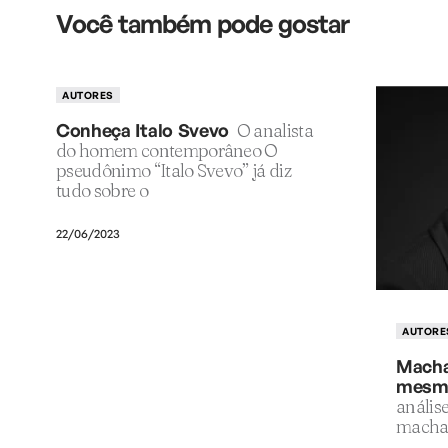
Você também pode gostar
AUTORES
Conheça Italo Svevo
O analista
do homem contemporâneo O
pseudônimo “Italo Svevo” já diz
tudo sobre o
22/06/2023
AUTORE
Macha
mesmo
anális
macha