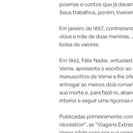
poemas e contos que já davam s
Seus trabalhos, porém, tiver
⠀
Em janeiro de 1857, contrarian
viúva e mãe de duas meninas. J
bolsa de valores.
⠀
Em 1862, Félix Nadar, entusia
Verne, apresenta o escritor ao
manuscritos de Verne e lhe of
entregar ao menos dois romanc
sua morte e, para fazê-lo, aba
interior e seguir uma rigorosa r
⠀
Publicadas primeiramente como
récréation”, as “Viagens Extra
Verne pôde conjugar sua cresc