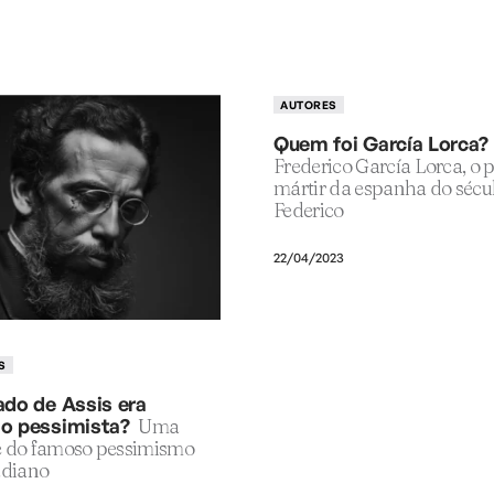
AUTORES
Quem foi García Lorca?
Frederico García Lorca, o 
mártir da espanha do sécu
Federico
22/04/2023
S
do de Assis era
 pessimista?
Uma
e do famoso pessimismo
diano