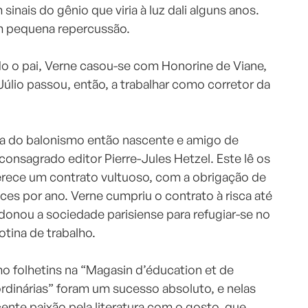
inais do gênio que viria à luz dali alguns anos.
am pequena repercussão.
do o pai, Verne casou-se com Honorine de Viane,
úlio passou, então, a trabalhar como corretor da
sta do balonismo então nascente e amigo de
 consagrado editor Pierre-Jules Hetzel. Este lê os
erece um contrato vultuoso, com a obrigação de
es por ano. Verne cumpriu o contrato à risca até
ndonou a sociedade parisiense para refugiar-se no
otina de trabalho.
 folhetins na “Magasin d’éducation et de
ordinárias” foram um sucesso absoluto, e nelas
ente paixão pela literatura com o gosto, que