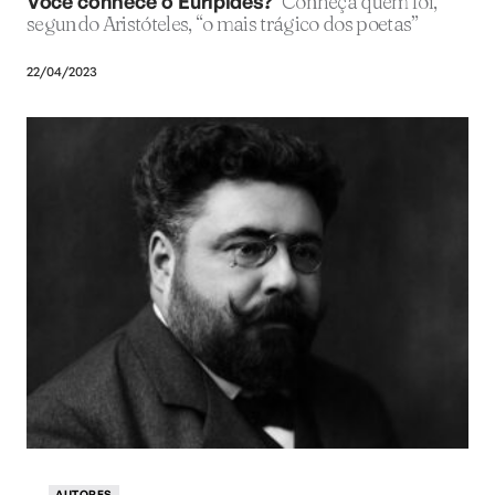
Você conhece o Eurípides?
Conheça quem foi,
segundo Aristóteles, “o mais trágico dos poetas”
22/04/2023
AUTORES