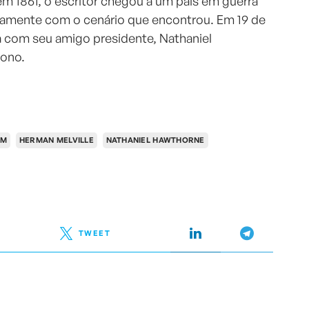
em 1861, o escritor chegou a um país em guerra
ivamente com o cenário que encontrou. Em 19 de
a com seu amigo presidente, Nathaniel
sono.
ÉM
HERMAN MELVILLE
NATHANIEL HAWTHORNE
TWEET