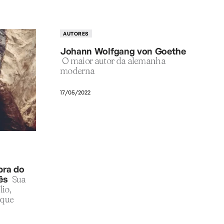
AUTORES
Johann Wolfgang von Goethe
O maior autor da alemanha
moderna
17/05/2022
bra do
ês
Sua
lio,
 que