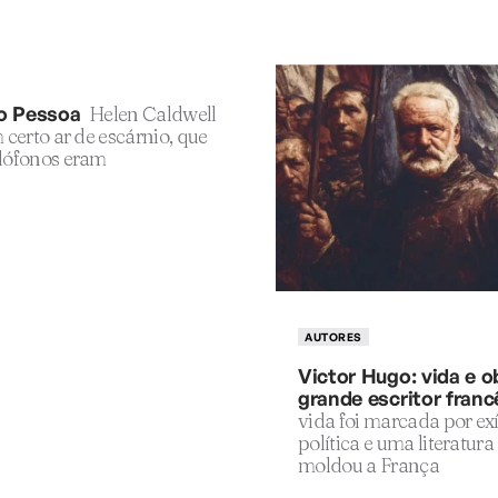
o Pessoa
Helen Caldwell
 certo ar de escárnio, que
lófonos eram
AUTORES
Victor Hugo: vida e o
grande escritor franc
vida foi marcada por exí
política e uma literatura
moldou a França