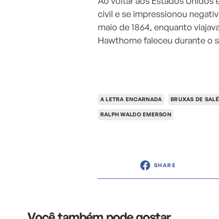
Ao voltar aos Estados Unidos 
civil e se impressionou negat
maio de 1864, enquanto viajav
Hawthorne faleceu durante o 
A LETRA ENCARNADA
BRUXAS DE SAL
RALPH WALDO EMERSON
SHARE
Você também pode gostar