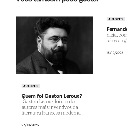
AUTORES
Fernand
dizia, com
só os ang
15/12/2022
AUTORES
Quem foi Gaston Leroux?
Gaston Leroux foi um dos
autores mais inventivos da
literatura francesa moderna
27/10/2025