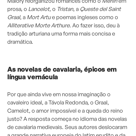
Malory reorganizou romances como o
Merlin
em
prosa, o
Lancelot
, o
Tristan
, a
Queste del Saint
Graal
, a
Mort Artu
e poemas ingleses como o
Alliterative Morte Arthure
. Ao fazer isso, deu à
tradição arturiana uma forma mais concisa e
dramática.
As novelas de cavalaria, épicos em
língua vernácula
Por que ainda vive em nossa imaginação o
cavaleiro ideal, a Távola Redonda, o Graal,
Camelot, o amor impossível e a queda do reino
justo? A resposta começa no idioma das novelas
de cavalaria medievais. Seus autores deslocaram
a grande narrativa europeia do latim erudito e da