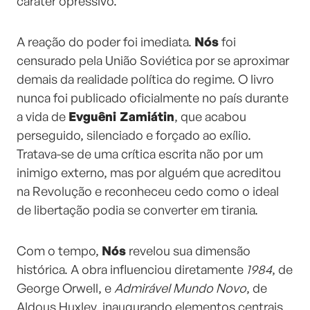
caráter opressivo.
A reação do poder foi imediata.
Nós
foi
censurado pela União Soviética por se aproximar
demais da realidade política do regime. O livro
nunca foi publicado oficialmente no país durante
a vida de
Evguêni Zamiátin
, que acabou
perseguido, silenciado e forçado ao exílio.
Tratava-se de uma crítica escrita não por um
inimigo externo, mas por alguém que acreditou
na Revolução e reconheceu cedo como o ideal
de libertação podia se converter em tirania.
Com o tempo,
Nós
revelou sua dimensão
histórica. A obra influenciou diretamente
1984
, de
George Orwell, e
Admirável Mundo Novo
, de
Aldous Huxley, inaugurando elementos centrais