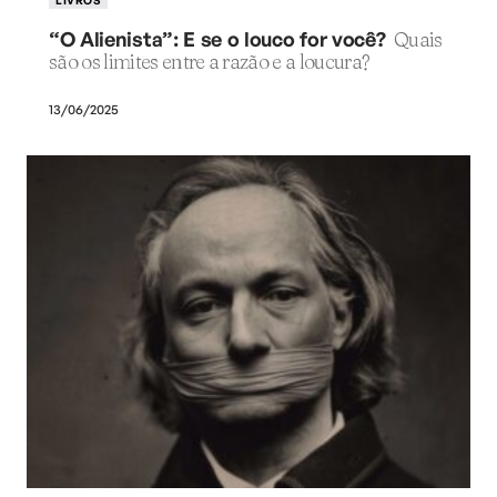
“O Alienista”: E se o louco for você?
Quais
são os limites entre a razão e a loucura?
13/06/2025