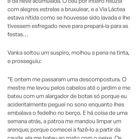
e da neve acumulada. O céu por inteiro reluzia
com alegres estrelas a bruxulear, e a Via Láctea
estava nítida como se houvesse sido lavada e lhe
tivessem esfregado neve para prepará-la para as
festas…
Vanka soltou um suspiro, molhou a pena na tinta,
e prosseguiu:
“E ontem me passaram uma descompostura. O
mestre me levou pelos cabelos até o jardim e me
bateu com um alargador de botas só porque eu
acidentalmente peguei no sono enquanto lhes
embalava o fedelho no berço. E há coisa de uma
semana atrás, a patroa me mandou limpar um
arenque; porque comecei a fazê-lo a partir da
cauda, ela me bateu ao rosto com o peixe. Os