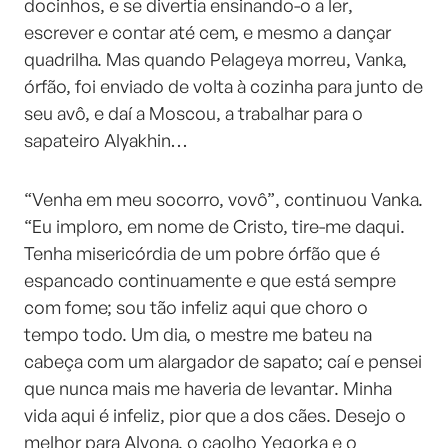
docinhos, e se divertia ensinando-o a ler,
escrever e contar até cem, e mesmo a dançar
quadrilha. Mas quando Pelageya morreu, Vanka,
órfão, foi enviado de volta à cozinha para junto de
seu avô, e daí a Moscou, a trabalhar para o
sapateiro Alyakhin…
“Venha em meu socorro, vovô”, continuou Vanka.
“Eu imploro, em nome de Cristo, tire-me daqui.
Tenha misericórdia de um pobre órfão que é
espancado continuamente e que está sempre
com fome; sou tão infeliz aqui que choro o
tempo todo. Um dia, o mestre me bateu na
cabeça com um alargador de sapato; caí e pensei
que nunca mais me haveria de levantar. Minha
vida aqui é infeliz, pior que a dos cães. Desejo o
melhor para Alyona, o caolho Yegorka e o