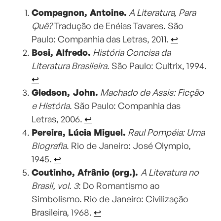
Compagnon, Antoine.
A Literatura, Para
Quê?
Tradução de Enéias Tavares. São
Paulo: Companhia das Letras, 2011.
↩︎
Bosi, Alfredo.
História Concisa da
Literatura Brasileira
. São Paulo: Cultrix, 1994.
↩︎
Gledson, John.
Machado de Assis: Ficção
e História
. São Paulo: Companhia das
Letras, 2006.
↩︎
Pereira, Lúcia Miguel.
Raul Pompéia: Uma
Biografia
. Rio de Janeiro: José Olympio,
1945.
↩︎
Coutinho, Afrânio (org.).
A Literatura no
Brasil, vol. 3
: Do Romantismo ao
Simbolismo. Rio de Janeiro: Civilização
Brasileira, 1968.
↩︎