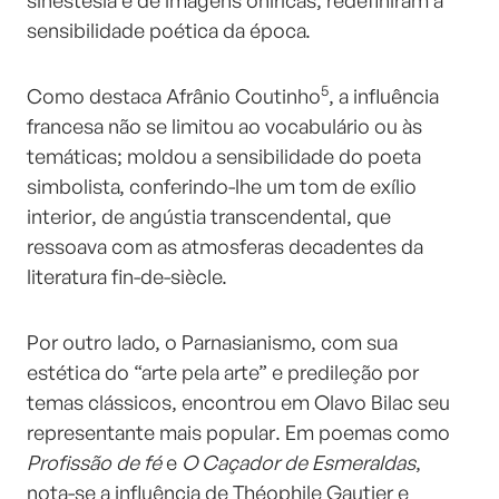
sinestesia e de imagens oníricas, redefiniram a
sensibilidade poética da época.
5
Como destaca Afrânio Coutinho
, a influência
francesa não se limitou ao vocabulário ou às
temáticas; moldou a sensibilidade do poeta
simbolista, conferindo-lhe um tom de exílio
interior, de angústia transcendental, que
ressoava com as atmosferas decadentes da
literatura fin-de-siècle.
Por outro lado, o Parnasianismo, com sua
estética do “arte pela arte” e predileção por
temas clássicos, encontrou em Olavo Bilac seu
representante mais popular. Em poemas como
Profissão de fé
e
O Caçador de Esmeraldas
,
nota-se a influência de Théophile Gautier e